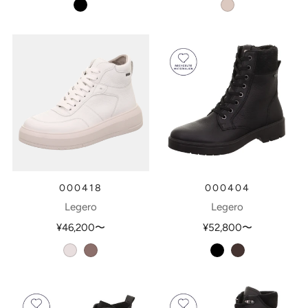
schwarz
taupe
000418
000404
Legero
Legero
¥46,200
〜
¥52,800
〜
offwhite
darkclay
schwarz
ossido