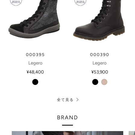
000395
000390
Legero
Legero
¥48,400
¥53,900
schwarz
schwarz
tasso
全て見る
BRAND