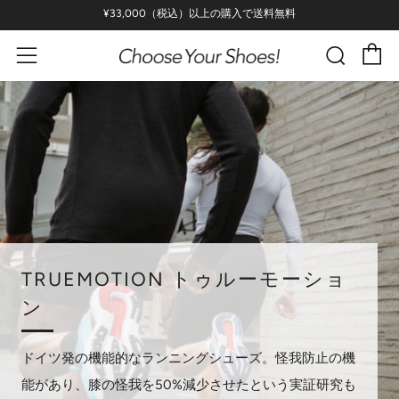
¥33,000（税込）以上の購入で送料無料
C
Sear
Menu
TRUEMOTION トゥルーモーショ
ン
ドイツ発の機能的なランニングシューズ。怪我防止の機
能があり、膝の怪我を50%減少させたという実証研究も