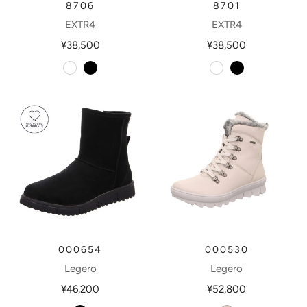
8706
8701
EXTR4
EXTR4
¥38,500
¥38,500
bianco
nero
bianco
nero
000654
000530
Legero
Legero
¥46,200
¥52,800