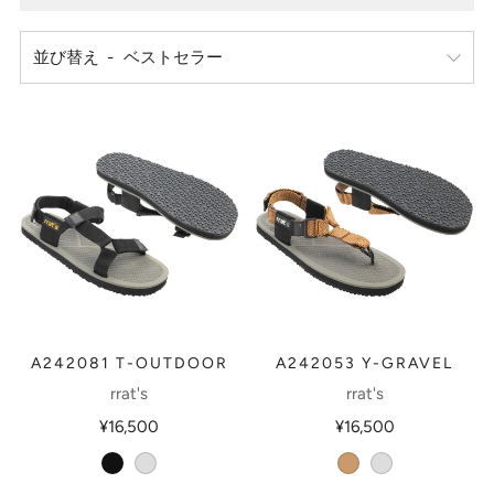
並び替え
A242053 Y-GRAVEL
A242081 T-OUTDOOR
rrat's
rrat's
¥16,500
¥16,500
brownocher
greyblack
black
greyblack