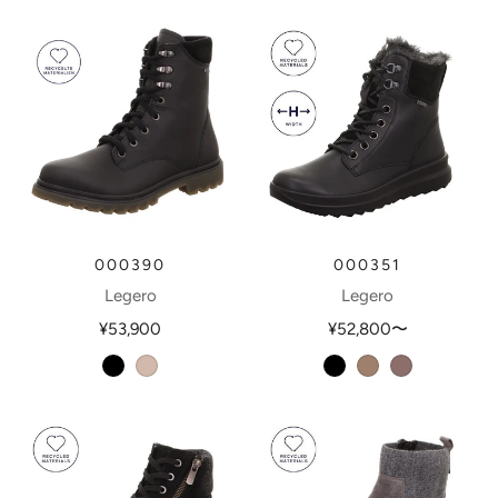
000390
000351
Legero
Legero
¥53,900
¥52,800
〜
schwarz
tasso
schwarz
giotto
darkclay