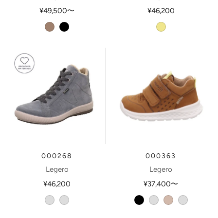
¥49,500
〜
¥46,200
giotto
schwarz
khaki
000268
000363
Legero
Legero
¥46,200
¥37,400
〜
castlerock
castagna
schwarz
weiss
tasso
metallicsil