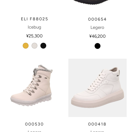
ELI F88025
000654
Icebug
Legero
¥25,300
¥46,200
mustard
pearlwhite
black
schwarz
000530
000418