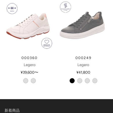
000360
000249
Legero
Legero
¥39,600
〜
¥41,800
weiss
aria
schwarz
weiss
aluminio
paleyellow
新着商品