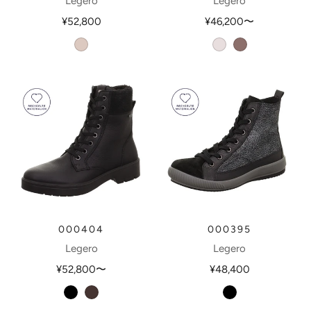
Legero
Legero
¥52,800
¥46,200
〜
taupe
offwhite
darkclay
000404
000395
Legero
Legero
¥52,800
〜
¥48,400
schwarz
ossido
schwarz