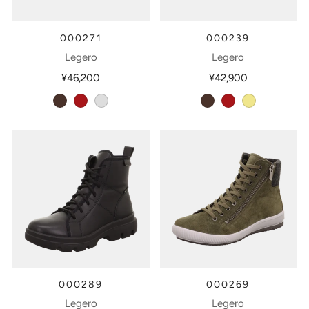
000271
000239
Legero
Legero
¥46,200
¥42,900
ciok
veneroso
multicolour
ciok
veneroso
khaki
000289
000269
Legero
Legero