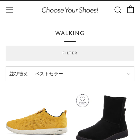
C
Sear
Menu
WALKING
FILTER
並び替え