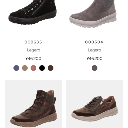
009635
000504
Legero
Legero
¥46,200
¥46,200
indacox
giotto
fawn
schwarz
ciok
fumo